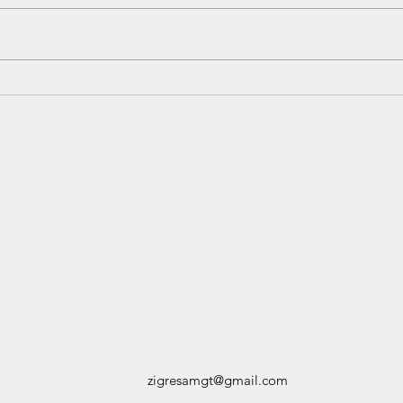
ZIGRESA
Subscribe Form
Submit
zigresamgt@gmail.com