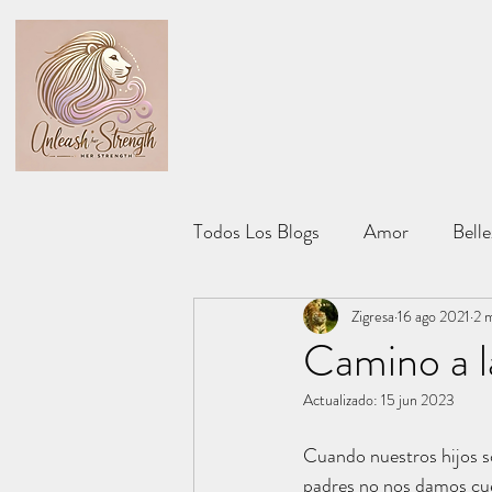
Todos Los Blogs
Amor
Belle
Carrera Profesional
Zigresa
16 ago 2021
Moda
2 m
Camino a l
Actualizado:
15 jun 2023
Cuando nuestros hijos 
padres no nos damos cue