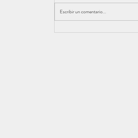
Escribir un comentario...
¿Por qué no puedo
concentrarme?