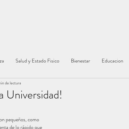
za
Salud y Estado Fisico
Bienestar
Educacion
in de lectura
Cocina y Recetas
Inspiraciones
Familia
a Universidad!
son pequeños, como 
nta de lo rápido que 