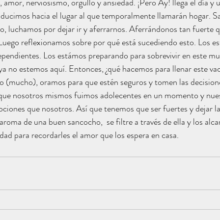
 amor, nerviosismo, orgullo y ansiedad. ¡Pero Ay! llega el día y 
nducimos hacia el lugar al que temporalmente llamarán hogar. 
do, luchamos por dejar ir y aferrarnos. Aferrándonos tan fuerte
uego reflexionamos sobre por qué está sucediendo esto. Los e
ependientes. Los estámos preparando para sobrevivir en este m
ya no estemos aquí. Entonces, ¿qué hacemos para llenar este va
(mucho), oramos para que estén seguros y tomen las decisione
 que nosotros mismos fuimos adolecentes en un momento y nues
ciones que nosotros. Así que tenemos que ser fuertes y dejar la
aroma de una buen sancocho,  se filtre a través de ella y los alca
idad para recordarles el amor que los espera en casa.