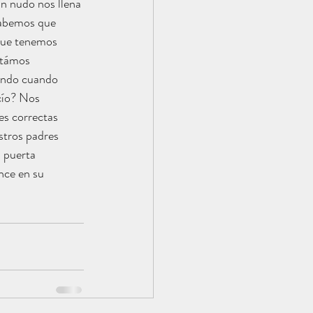
un nudo nos llena 
Sabemos que 
 que tenemos 
stámos 
undo cuando 
cío? Nos 
s correctas 
tros padres 
 puerta 
nce en su 