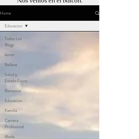
Nos vemos en el balcón.
Home
Educacion
Todos Los
Blogs
Amor
Belleza
Salud y
Estado Fisico
Bienestar
Educacion
Familia
Carrera
Profesional
Moda