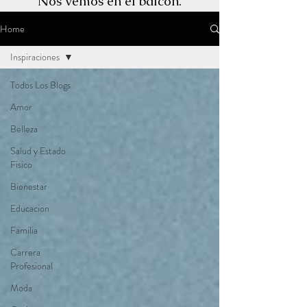
Nos vemos en el balcón.
Home
Inspiraciones
Todos Los Blogs
Amor
Belleza
Salud y Estado
Fisico
Bienestar
Educacion
Familia
Carrera
Profesional
Moda