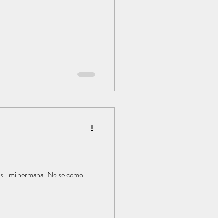
Cocinera yo? tengo que decir que no soy. Pero... me defiendo. Una persona que es una cocinera fantastica es.. mi hermana. No se como...