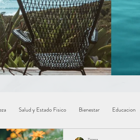
eza
Salud y Estado Fisico
Bienestar
Educacion
Cocina y Recetas
Inspiraciones
Familia
Zigresa