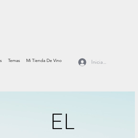
s
Temas
Mi Tienda De Vino
Iniciar sesión
EL