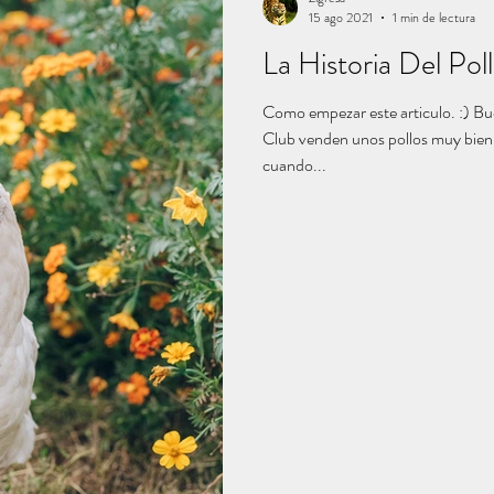
15 ago 2021
1 min de lectura
La Historia Del Pol
Como empezar este articulo. :) Bueno, en el supermercado Sam's
Club venden unos pollos muy bien sa
cuando...