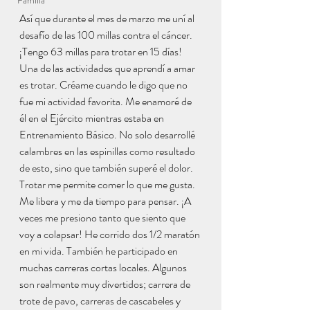
Familia
Así que durante el mes de marzo me uní al 
desafío de las 100 millas contra el cáncer. 
¡Tengo 63 millas para trotar en 15 días! 
Una de las actividades que aprendí a amar 
es trotar. Créame cuando le digo que no 
fue mi actividad favorita. Me enamoré de 
él en el Ejército mientras estaba en 
Entrenamiento Básico. No solo desarrollé 
calambres en las espinillas como resultado 
de esto, sino que también superé el dolor. 
Trotar me permite comer lo que me gusta. 
Me libera y me da tiempo para pensar. ¡A 
veces me presiono tanto que siento que 
voy a colapsar! He corrido dos 1/2 maratón 
en mi vida. También he participado en 
muchas carreras cortas locales. Algunos 
son realmente muy divertidos; carrera de 
trote de pavo, carreras de cascabeles y 