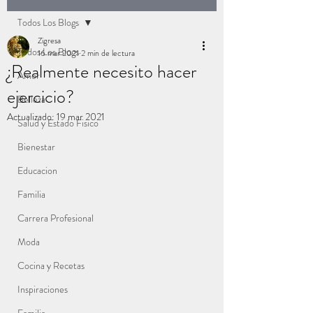
Todos Los Blogs
Zigresa
Todos Los Blogs
16 mar 2021
2 min de lectura
¿Realmente necesito hacer
Amor
ejercicio?
Belleza
Actualizado:
19 mar 2021
Salud y Estado Fisico
Bienestar
Educacion
Familia
Carrera Profesional
Moda
Cocina y Recetas
Inspiraciones